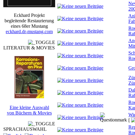
New
20
Eckhard Projekt
An
begleitende Restaurierung
Fah
eines 68er Mustang
Roc
eckhard.dr-mustang.com
Rab
Ang
Mit
LITERATUR & MOVIES
Sch
Ro
Gro
Zün
Zün
Dal
Rab
Roc
Eine kleine Auswahl
Ka
von Büchern & Movies
Wie
[
Rep
SPRACHAUSWAHL
Ro