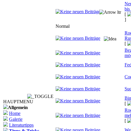
Neu
bis
[
]
Normal
Roc
Rus
[
Bez
mög
Fed
Co
Suc
Bin
HAUPTMENU
[
Allgemein
Roc
Home
meh
Galerie
[
Literaturtipps
We
Tipps & Tricks