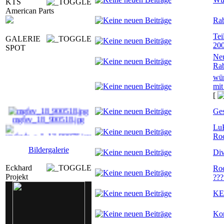
KTS
American Parts
Rab
Tei
GALERIE
20
SPOT
Neu
Rab
wür
mit
[
Ges
mgfev_18_900518.jpg
Lu
Roc
mufevb_a_I_13_90075. ...
Bildergalerie
Div
ahausS_17_900437.jpg
Eckhard
Roc
Projekt
???
ncsh_9_90377.jpg
KE
Ko