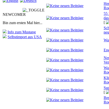
Her
Ro
55 
NEWCOMER
das
[
Bin zum ersten Mal hier...
Sch
Info zum Mustang
ne
Selbstimport aus USA
Was
Eng
Neu
Ver
Wal
Ro
Kli
Ro
Sup
[
Bre
Roc