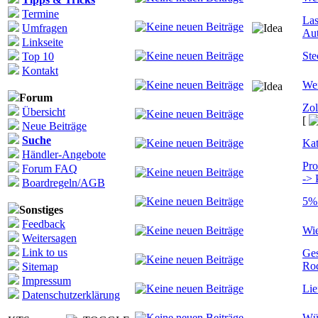
Termine
Las
Umfragen
Aut
Linkseite
Ste
Top 10
Kontakt
Wei
Forum
Zol
Übersicht
[
Neue Beiträge
Suche
Kat
Händler-Angebote
Pro
Forum FAQ
->
Boardregeln/AGB
5% 
Sonstiges
Feedback
Wi
Weitersagen
Link to us
Ges
Ro
Sitemap
Impressum
Lie
Datenschutzerklärung
Wür