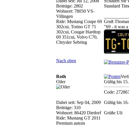
Dabei seit: Jul 12, 2008
Schauen Sie w
Beiträge: 2802
Standard Time
Wohnort: 78050 VS-
Villingen
__________
Ride: Mustang Coupe 69
Gruß Thoma
302cui, Torino GT 71
"69 - it was 
302cui, Cougar Hardtop
69 351cui, Volvo C70,
Chrysler Sebring
Nach oben
Roth
Verf
Oiler
Gültig bis 1
Code: 27286
Dabei seit: Sep 04, 2009
Gültig bis 16
Beiträge: 310
Wohnort: 86420 Diedorf
Grüße Uli
Ride: Mustang GT 2011
Premium autom