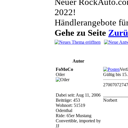
Neuer RockAuto.com
2022!
Händlerangebote fü
Gehe zu Seite
Zurü
Autor
FoMoCo
Verf
Oiler
Gültig bis 1
2700707274
Dabei seit: Aug 11, 2006
__________
Beiträge: 453
Norbert
Wohnort: 51519
Odenthal
Ride: 65er Mustang
Convertible, imported by
JJ