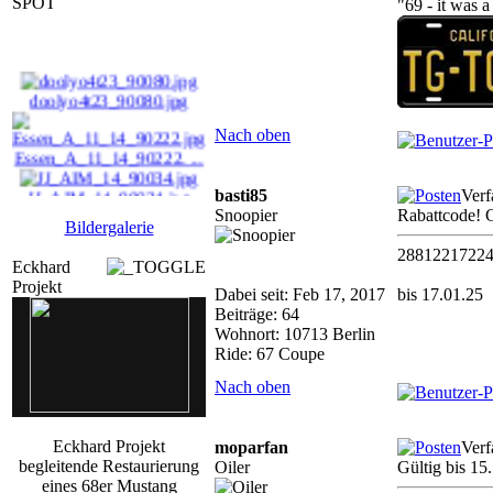
SPOT
"69 - it was 
doolyo4t23_90080.jpg
Nach oben
Essen_A_11_14_90222. ...
JJ_AIM_14_90034.jpg
basti85
Verf
Snoopier
Rabattcode! 
tmcb_90256.jpg
Bildergalerie
2881221722
Eckhard
Projekt
Dabei seit: Feb 17, 2017
bis 17.01.25
Beiträge: 64
Wohnort: 10713 Berlin
Ride: 67 Coupe
Nach oben
Eckhard Projekt
moparfan
Verf
begleitende Restaurierung
Oiler
Gültig bis 1
eines 68er Mustang