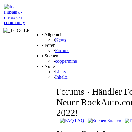
•
Allgemein
•
News
•
Foren
•
Forums
•
Suchen
•
coppermine
•
None
•
Links
•
Inhalte
Forums › Händler F
Neuer RockAuto.com
2022!
FAQ
Suchen