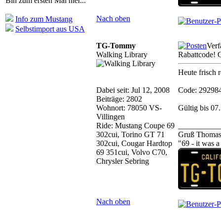
Bin zum ersten Mal hier...
Nach oben
Info zum Mustang
Selbstimport aus USA
TG-Tommy
Verf
Walking Library
Rabattcode! 
Heute frisch
Dabei seit: Jul 12, 2008
Code: 29298
Beiträge: 2802
Wohnort: 78050 VS-
Gültig bis 07
Villingen
Ride: Mustang Coupe 69
__________
302cui, Torino GT 71
Gruß Thoma
302cui, Cougar Hardtop
"69 - it was 
69 351cui, Volvo C70,
Chrysler Sebring
Nach oben