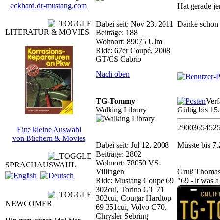
eckhard.dr-mustang.com
Hat gerade je
Dabei seit: Nov 23, 2011
Danke schon
LITERATUR & MOVIES
Beiträge: 188
Wohnort: 89075 Ulm
Ride: 67er Coupé, 2008
GT/CS Cabrio
Nach oben
TG-Tommy
Verf
Walking Library
Gültig bis 1
2900365452
Eine kleine Auswahl
von Büchern & Movies
Dabei seit: Jul 12, 2008
Müsste bis 7.
Beiträge: 2802
Wohnort: 78050 VS-
__________
SPRACHAUSWAHL
Villingen
Gruß Thoma
Ride: Mustang Coupe 69
"69 - it was 
302cui, Torino GT 71
302cui, Cougar Hardtop
NEWCOMER
69 351cui, Volvo C70,
Chrysler Sebring