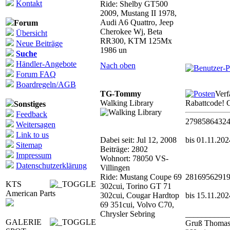
Kontakt
Ride: Shelby GT500
2009, Mustang II 1978,
Audi A6 Quattro, Jeep
Forum
Cherokee Wj, Beta
Übersicht
RR300, KTM 125Mx
Neue Beiträge
1986 un
Suche
Händler-Angebote
Nach oben
Forum FAQ
Boardregeln/AGB
TG-Tommy
Verf
Walking Library
Rabattcode! 
Sonstiges
Feedback
2798586432
Weitersagen
Link to us
Dabei seit: Jul 12, 2008
bis 01.11.202
Sitemap
Beiträge: 2802
Impressum
Wohnort: 78050 VS-
Datenschutzerklärung
Villingen
Ride: Mustang Coupe 69
2816956291
KTS
302cui, Torino GT 71
American Parts
302cui, Cougar Hardtop
bis 15.11.202
69 351cui, Volvo C70,
Chrysler Sebring
__________
GALERIE
Gruß Thoma