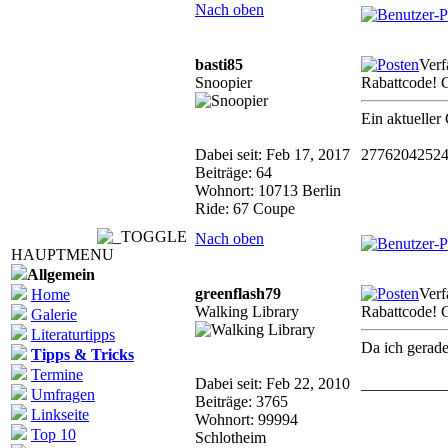
Nach oben
basti85
Verf
Snoopier
Rabattcode! 
Ein aktueller
Dabei seit: Feb 17, 2017
2776204252
Beiträge: 64
Wohnort: 10713 Berlin
Ride: 67 Coupe
Nach oben
HAUPTMENU
Allgemein
greenflash79
Verf
Home
Walking Library
Rabattcode! 
Galerie
Literaturtipps
Da ich gerade
Tipps & Tricks
Termine
Dabei seit: Feb 22, 2010
__________
Umfragen
Beiträge: 3765
Linkseite
Wohnort: 99994
Top 10
Schlotheim