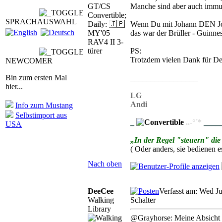
GT/CS
Manche sind aber auch immu
Convertible;
SPRACHAUSWAHL
Daily: 🇯🇵
Wenn Du mit Johann DEN Joh
MY'05
das war der Brüller - Guinnes
RAV4 II 3-
türer
PS:
Trotzdem vielen Dank für D
NEWCOMER
Bin zum ersten Mal
_________________
hier...
LG
Andi
Info zum Mustang
Selbstimport aus
_
..-°´*
____
USA
„In der Regel "steuern" die
( Oder anders, sie bedienen es
Nach oben
DeeCee
Verfasst am: Wed J
Walking
Schalter
Library
@Grayhorse: Meine Absicht be