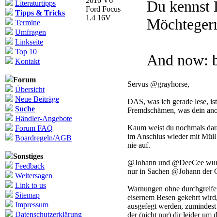
2010 V6
Du kennst 
Literaturtipps
Ford Focus
Tipps & Tricks
1.4 16V
Möchtegern
Termine
Umfragen
Linkseite
Top 10
And now: b
Kontakt
Forum
Servus @grayhorse,
Übersicht
Neue Beiträge
DAS, was ich gerade lese, i
Suche
Fremdschämen, was dein anon
Händler-Angebote
Kaum weist du nochmals darau
Forum FAQ
im Anschlus wieder mit Müll 
Boardregeln/AGB
nie auf.
Sonstiges
@Johann und @DeeCee wurden
Feedback
nur in Sachen @Johann der G
Weitersagen
Link to us
Warnungen ohne durchgreifen
Sitemap
eisernem Besen gekehrt wi
Impressum
ausgefegt werden, zumindest
Datenschutzerklärung
der (nicht nur) dir leider um 