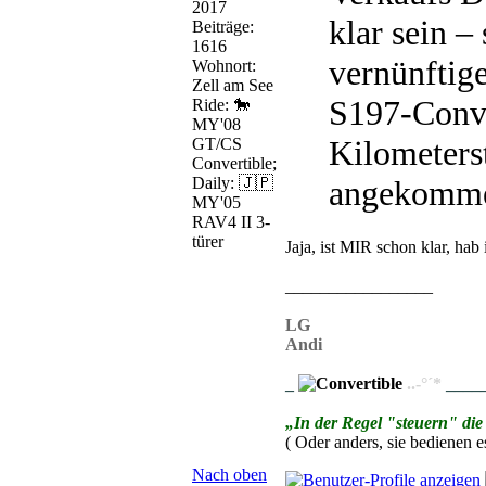
2017
klar sein – 
Beiträge:
1616
vernünftig
Wohnort:
Zell am See
S197-Conve
Ride: 🐎
MY'08
Kilometerst
GT/CS
Convertible;
Daily: 🇯🇵
angekommen
MY'05
RAV4 II 3-
türer
Jaja, ist MIR schon klar, hab
_________________
LG
Andi
_
..-°´*
____
„In der Regel "steuern" die
( Oder anders, sie bedienen es
Nach oben