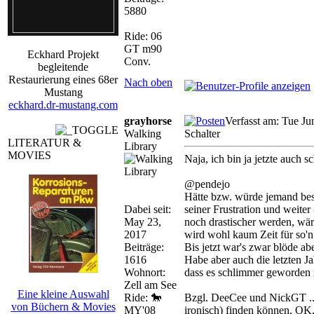
5880
Ride: 06
GT m90
Eckhard Projekt
Conv.
begleitende
Restaurierung eines 68er
Nach oben
Mustang
eckhard.dr-mustang.com
grayhorse
Verfasst am: Tue Ju
Walking
Schalter
LITERATUR &
Library
MOVIES
Naja, ich bin ja jetzte auch s
@pendejo
Hätte bzw. würde jemand best
Dabei seit:
seiner Frustration und weite
May 23,
noch drastischer werden, wär
2017
wird wohl kaum Zeit für so'n
Beiträge:
Bis jetzt war's zwar blöde ab
1616
Habe aber auch die letzten J
Wohnort:
dass es schlimmer geworden i
Zell am See
Eine kleine Auswahl
Ride: 🐎
Bzgl. DeeCee und NickGT ...
von Büchern & Movies
MY'08
ironisch) finden können, OK,