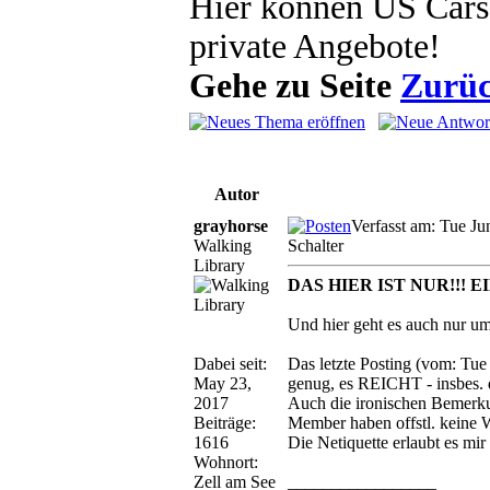
Hier können US Cars
private Angebote!
Gehe zu Seite
Zurü
Autor
grayhorse
Verfasst am: Tue Ju
Walking
Schalter
Library
DAS HIER IST NUR!!! 
Und hier geht es auch nur u
Dabei seit:
Das letzte Posting (vom: Tue
May 23,
genug, es REICHT - insbes. 
2017
Auch die ironischen Bemerk
Beiträge:
Member haben offstl. keine 
1616
Die Netiquette erlaubt es mir
Wohnort:
Zell am See
_________________