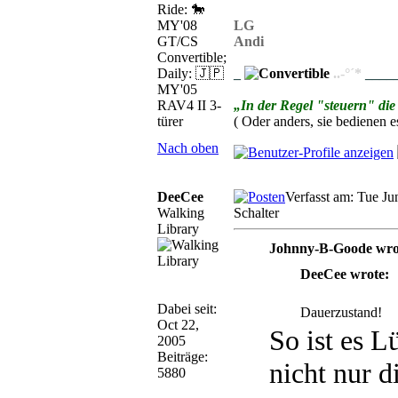
Ride: 🐎
MY'08
LG
GT/CS
Andi
Convertible;
Daily: 🇯🇵
_
..-°´*
____
MY'05
RAV4 II 3-
„In der Regel "steuern" die
türer
( Oder anders, sie bedienen es
Nach oben
DeeCee
Verfasst am: Tue Ju
Walking
Schalter
Library
Johnny-B-Goode wro
DeeCee wrote:
Dabei seit:
Dauerzustand!
Oct 22,
So ist es 
2005
Beiträge:
nicht nur d
5880