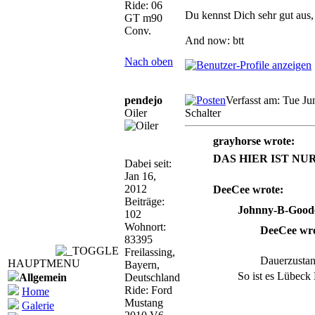
Ride: 06
Du kennst Dich sehr gut aus
GT m90
Conv.
And now: btt
Nach oben
pendejo
Verfasst am: Tue Ju
Oiler
Schalter
grayhorse wrote:
DAS HIER IST NUR
Dabei seit:
Jan 16,
2012
DeeCee wrote:
Beiträge:
Johnny-B-Goode
102
Wohnort:
DeeCee wro
83395
Freilassing,
Dauerzustan
HAUPTMENU
Bayern,
So ist es Lübeck 
Allgemein
Deutschland
Ride: Ford
Home
Mustang
Galerie