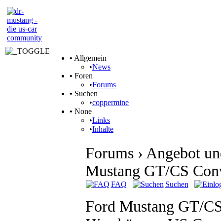
•
Allgemein
•
News
•
Foren
•
Forums
•
Suchen
•
coppermine
•
None
•
Links
•
Inhalte
Forums › Angebot und
Mustang GT/CS Con
FAQ
Suchen
Ford Mustang GT/CS