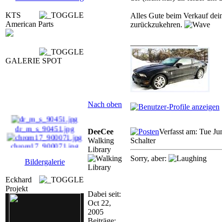
KTS
Alles Gute beim Verkauf dei
American Parts
zurückzukehren.
_________________
GALERIE SPOT
Nach oben
dr_m_s_90451.jpg
DeeCee
Verfasst am: Tue Ju
Walking
Schalter
chrom17_900071.jpg
Library
Sorry, aber:
Bildergalerie
dr_magicU11_00120.jp
...
Eckhard
Projekt
Dabei seit:
braa_000258.jpg
Oct 22,
2005
Beiträge: