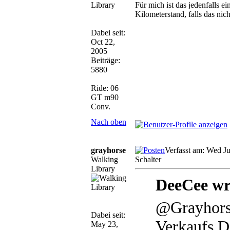
Für mich ist das jedenfalls 
Kilometerstand, falls das nic
Dabei seit:
Oct 22,
2005
Beiträge:
5880
Ride: 06
GT m90
Conv.
Nach oben
grayhorse
Verfasst am: Wed J
Walking
Schalter
Library
DeeCee wr
@Grayhorse
Dabei seit:
Verkaufs D
May 23,