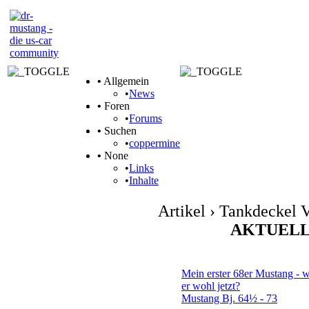
•
Allgemein
•
News
•
Foren
•
Forums
•
Suchen
•
coppermine
•
None
•
Links
•
Inhalte
Artikel › Tankdeckel
AKTUELL
Themen
Mein erster 68er Mustang - w
er wohl jetzt?
Mustang Bj. 64½ - 73