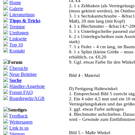
ca. €4
Home
2. 1 x Zelthaken (als Verriegelun
Galerie
(muss gekürzt werden), im Outdoor-
Literaturtipps
3. 1 x Sechskantschraube – &frac
Tipps & Tricks
Maß), 20 mm lang (mit Kopf)
4. 1 x Blechmutter – &frac14;“-2
Termine
5. 1 x Unterlegscheibe passend zu
Umfragen
6. 2 x Unterlegscheiben zum Ausr
Linkseite
stark)
Top 10
7. 1 x Feder – 4 cm lang, im Bauma
Kontakt
8. 1 x Splint (kleine Größe – mus
erhältlich, ca. €0,20
Forum
9. Ggf. etwas Farbe für den Winkel
Übersicht
Neue Beiträge
Bild 4 - Material
Suche
Händler-Angebote
D) Fertigung Haltewinkel:
Forum FAQ
1. Entsprechend Bild 5 zurecht sä
Boardregeln/AGB
2. Ein 4 oder 4,5 mm und ein 10 m
Verriegelungshaken und das größer
3. ggf. etwas Farbe auftragen
Sonstiges
4. Blechmutter aufschieben. Darau
Feedback
wird – Gewinde zum Einfüllstutze
Weitersagen
Link to us
Bild 5 – Maße Winkel
Sitemap