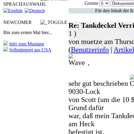
Grenze
SPRACHAUSWAHL
Für den Inhalt der K
NEWCOMER
Re: Tankdeckel Verr
1 )
Bin zum ersten Mal hier...
von muetze am Thursd
Info zum Mustang
(
Benutzerinfo
|
Artike
Selbstimport aus USA
,
sehr gut beschrieben
9030-Lock
von Scott (um die 10 $
Grund dafür
war, daß mein Tankdec
am Heck
befestigt ist.