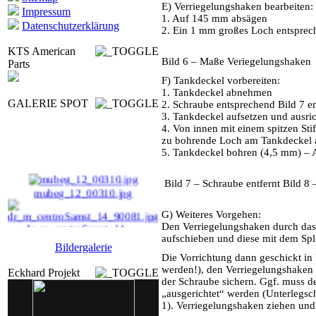
E) Verriegelungshaken bearbeiten:
Impressum
1. Auf 145 mm absägen
Datenschutzerklärung
2. Ein 1 mm großes Loch entsprec
KTS American
Bild 6 – Maße Veriegelungshaken
Parts
F) Tankdeckel vorbereiten:
1. Tankdeckel abnehmen
GALERIE SPOT
2. Schraube entsprechend Bild 7 e
3. Tankdeckel aufsetzen und ausri
4. Von innen mit einem spitzen Sti
zu bohrende Loch am Tankdeckel 
5. Tankdeckel bohren (4,5 mm) – A
Bild 7 – Schraube entfernt Bild 8
mubeg_12_00310.jpg
G) Weiteres Vorgehen:
dr_m_centroSamst_14_ ...
Den Verriegelungshaken durch das
aufschieben und diese mit dem Splin
Bildergalerie
mopaNa_12_00641.jpg
Die Vorrichtung dann geschickt in
werden!), den Verriegelungshaken
Eckhard Projekt
TurkeyFR455.jpg
der Schraube sichern. Ggf. muss d
„ausgerichtet“ werden (Unterlegsc
1). Verriegelungshaken ziehen und