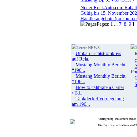
Neuer RockAuto.com Rabatt
Gültig bis 15. November 202
Händlerangebote (rockauto.
Pages:
1
...
7
,
8
,
9
]
Letzte NEWS
Umbau Lichtstromkreis
R
auf Rela...
c
Mustang Monthly Bericht
2
“196...
Fo
Mustang Monthly Bericht
“196...
S
How to calibrate a Carter
/ Ed...
Tankdeckel Verriegelung
am 196...
Verriegelung Tankdeckel selbs
Ein Bericht von Stadtmeister1