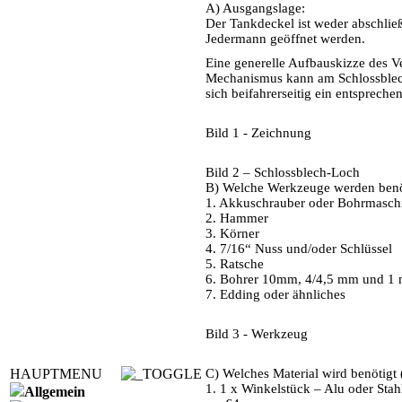
A) Ausgangslage:
Der Tankdeckel ist weder abschließ
Jedermann geöffnet werden.
Eine generelle Aufbauskizze des Ve
Mechanismus kann am Schlossblech 
sich beifahrerseitig ein entspreche
Bild 1 - Zeichnung
Bild 2 – Schlossblech-Loch
B) Welche Werkzeuge werden benöt
1. Akkuschrauber oder Bohrmasch
2. Hammer
3. Körner
4. 7/16“ Nuss und/oder Schlüssel
5. Ratsche
6. Bohrer 10mm, 4/4,5 mm und 1
7. Edding oder ähnliches
Bild 3 - Werkzeug
HAUPTMENU
C) Welches Material wird benötigt 
1. 1 x Winkelstück – Alu oder St
Allgemein