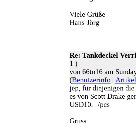
Viele Grüße
Hans-Jörg
Re: Tankdeckel Verr
1 )
von 66to16 am Sunday
(
Benutzerinfo
|
Artike
jep, für diejenigen di
es von Scott Drake ge
USD10.--/pcs
Gruss