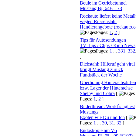
Beule im Getriebetunnel
Mustang Bj. 64½ - 73
Rockauto liefert keine Metallt
wegen Russenstahl
Händlerangebote (rockauto.
Pages:
1
,
2
]
Tips für Autosendungen
TV-Tips / Clips / Kino News
Pages:
1
...
331
,
332
]
Diebstahl: Hilferuf geht viral
bringt Mustang zurück
Fundstück der Woche
Überholung Hinterachsdiffere
bzw. Lager der Hinterachse
Shelby und Cobra
[
Pages:
1
,
2
]
Bilderthread: World`s ugliest
Mustangs
Exoten wie Du und Ich
[
Pages:
1
...
30
,
31
,
32
]
Endoskopie am V6
Mustang Bj. 05 - 09 (S197)