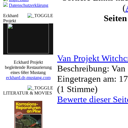
Datenschutzerklärung
(
Eckhard
Seiten
Projekt
Van Projekt Witchc
Eckhard Projekt
Beschreibung: Va
begleitende Restaurierung
eines 68er Mustang
Eingetragen am: 17
eckhard.dr-mustang.com
(1 Stimme)
LITERATUR & MOVIES
Bewerte dieser Seit