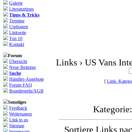
Galerie
Literaturtipps
Tipps & Tricks
Termine
Umfragen
Linkseite
Top 10
Kontakt
Forum
Links › US Vans Inte
Übersicht
Neue Beiträge
Suche
Händler-Angebote
[
Link- Katego
Forum FAQ
Boardregeln/AGB
Sonstiges
Kategorie
Feedback
Weitersagen
Link to us
Sitemap
Sortiere Links nac
Impressum