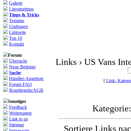
Galerie
Literaturtipps
Tipps & Tricks
Termine
Umfragen
Linkseite
Top 10
Kontakt
Forum
Links › US Vans Inte
Übersicht
Neue Beiträge
Suche
Händler-Angebote
[
Link- Katego
Forum FAQ
Boardregeln/AGB
Sonstiges
Kategorie
Feedback
Weitersagen
Link to us
Sitemap
Sortiere Links nac
Impressum