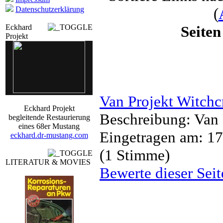
Datenschutzerklärung
(
Eckhard
Seiten
Projekt
Van Projekt Witchc
Eckhard Projekt
Beschreibung: Va
begleitende Restaurierung
eines 68er Mustang
Eingetragen am: 17
eckhard.dr-mustang.com
(1 Stimme)
LITERATUR & MOVIES
Bewerte dieser Seit