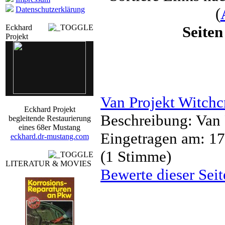
Datenschutzerklärung
(
Eckhard
Seiten
Projekt
Van Projekt Witchc
Eckhard Projekt
Beschreibung: Va
begleitende Restaurierung
eines 68er Mustang
Eingetragen am: 17
eckhard.dr-mustang.com
(1 Stimme)
LITERATUR & MOVIES
Bewerte dieser Seit