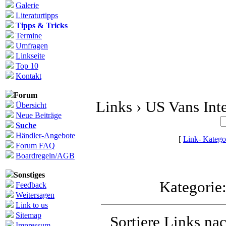
Galerie
Literaturtipps
Tipps & Tricks
Termine
Umfragen
Linkseite
Top 10
Kontakt
Forum
Links › US Vans Inte
Übersicht
Neue Beiträge
Suche
Händler-Angebote
[
Link- Katego
Forum FAQ
Boardregeln/AGB
Sonstiges
Kategorie
Feedback
Weitersagen
Link to us
Sitemap
Sortiere Links nac
Impressum