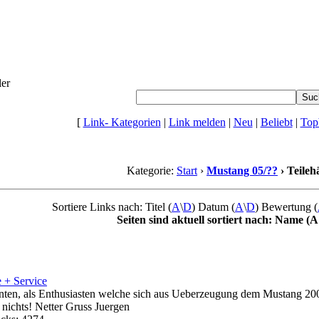
ler
[
Link- Kategorien
|
Link melden
|
Neu
|
Beliebt
|
Top
Kategorie:
Start
›
Mustang 05/??
› Teileh
Sortiere Links nach: Titel (
A
\
D
) Datum (
A
\
D
) Bewertung (
Seiten sind aktuell sortiert nach: Name (
 + Service
enten, als Enthusiasten welche sich aus Ueberzeugung dem Mustang 20
 nichts! Netter Gruss Juergen