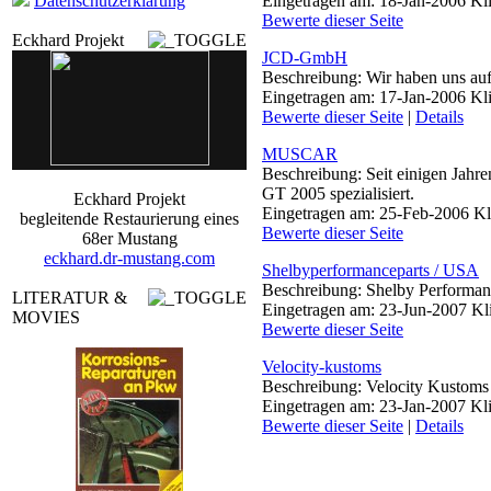
Datenschutzerklärung
Eingetragen am: 18-Jan-2006 Kl
Bewerte dieser Seite
Eckhard Projekt
JCD-GmbH
Beschreibung: Wir haben uns auf
Eingetragen am: 17-Jan-2006 Kl
Bewerte dieser Seite
|
Details
MUSCAR
Beschreibung: Seit einigen Jah
GT 2005 spezialisiert.
Eckhard Projekt
Eingetragen am: 25-Feb-2006 Kl
begleitende Restaurierung eines
Bewerte dieser Seite
68er Mustang
eckhard.dr-mustang.com
Shelbyperformanceparts / USA
Beschreibung: Shelby Performa
LITERATUR &
Eingetragen am: 23-Jun-2007 Kl
MOVIES
Bewerte dieser Seite
Velocity-kustoms
Beschreibung: Velocity Kustoms
Eingetragen am: 23-Jan-2007 Kl
Bewerte dieser Seite
|
Details