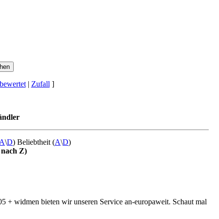
bewertet
|
Zufall
]
ändler
A
\
D
) Beliebtheit (
A
\
D
)
A nach Z)
05 + widmen bieten wir unseren Service an-europaweit. Schaut mal