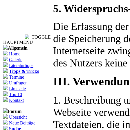
5. Widerspruchs
Die Erfassung der
die Speicherung de
HAUPTMENU
Internetseite zwin
Allgemein
Home
des Nutzers keine
Galerie
Literaturtipps
Tipps & Tricks
Termine
III. Verwendun
Umfragen
Linkseite
Top 10
1. Beschreibung 
Kontakt
Webseite verwende
Forum
Übersicht
Textdateien, die 
Neue Beiträge
Suche