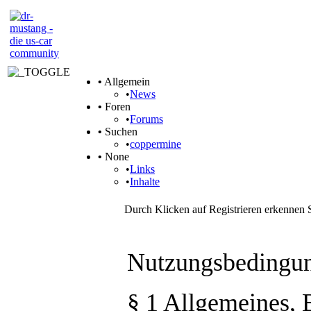
•
Allgemein
•
News
•
Foren
•
Forums
•
Suchen
•
coppermine
•
None
•
Links
•
Inhalte
Durch Klicken auf Registrieren erkennen 
Nutzungsbedingun
§ 1 Allgemeines,