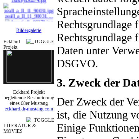
Spracheinstellung
zeaII_a_II_11_90031. ...
Rechtsgrundlage f
drmagic11_90279.jpg
Bildergalerie
Rechtsgrundlage f
dosecl_okt_15_90449. ...
Eckhard
Projekt
Daten unter Verwen
DSGVO.
3. Zweck der Da
Eckhard Projekt
begleitende Restaurierung
Der Zweck der Ve
eines 68er Mustang
eckhard.dr-mustang.com
ist, die Nutzung v
Einige Funktionen
LITERATUR &
MOVIES