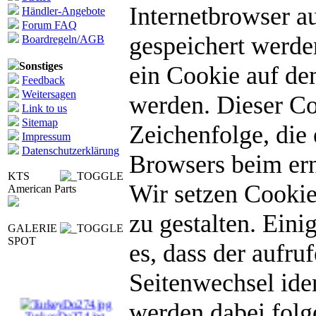
Internetbrowser 
Händler-Angebote
Forum FAQ
gespeichert werden
Boardregeln/AGB
Sonstiges
ein Cookie auf de
Feedback
Weitersagen
werden. Dieser Coo
Link to us
Sitemap
Zeichenfolge, die 
Impressum
Datenschutzerklärung
Browsers beim ern
KTS
Wir setzen Cookie
American Parts
zu gestalten. Eini
GALERIE
SPOT
es, dass der aufr
Seitenwechsel ide
werden dabei folg
TurkeyDo274.jpg