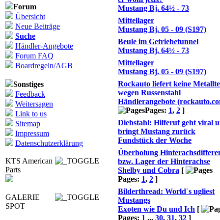
Forum
Mustang Bj. 64½ - 73
Übersicht
Mittellager
Neue Beiträge
Mustang Bj. 05 - 09 (S197)
Suche
Beule im Getriebetunnel
Händler-Angebote
Mustang Bj. 64½ - 73
Forum FAQ
Mittellager
Boardregeln/AGB
Mustang Bj. 05 - 09 (S197)
Rockauto liefert keine Metallte
Sonstiges
wegen Russenstahl
Feedback
Händlerangebote (rockauto.c
Weitersagen
Pages:
1
,
2
]
Link to us
Diebstahl: Hilferuf geht viral 
Sitemap
bringt Mustang zurück
Impressum
Fundstück der Woche
Datenschutzerklärung
Überholung Hinterachsdifferen
KTS American
bzw. Lager der Hinterachse
Parts
Shelby und Cobra
[
Pages:
1
,
2
]
Bilderthread: World`s ugliest
GALERIE
Mustangs
SPOT
Exoten wie Du und Ich
[
Pages:
1
...
30
,
31
,
32
]