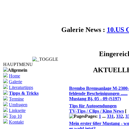
Galerie News :
10.US 
Eingereic
HAUPTMENU
AKTUELL
Allgemein
Home
Themen
Galerie
Literaturtipps
Brembo Bremsanlage M-2300
Tipps & Tricks
fehlende Bescheinigungen ......
Mustang Bj. 05 - 09 (S197)
Termine
Umfragen
Tips für Autosendungen
Linkseite
TV-Tips / Clips / Kino News
[
Top 10
Pages:
1
...
331
,
332
,
3
Kontakt
Mein erster 68er Mustang - wo 
er wohl jetzt?