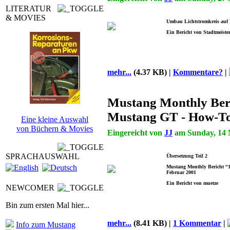
LITERATUR
& MOVIES
Umbau Lichtstromkreis auf 
Ein Bericht von Stadtmeiste
mehr...
(4.37 KB) |
Kommentare?
|
Mustang Monthly Ber
Mustang GT - How-To
Eine kleine Auswahl
von Büchern & Movies
Eingereicht von
JJ
am Sunday, 14 M
SPRACHAUSWAHL
Übersetzung Teil 2
Mustang Monthly Bericht “1
Februar 2001
Ein Bericht von muetze
NEWCOMER
Bin zum ersten Mal hier...
mehr...
(8.41 KB) |
1 Kommentar
|
Info zum Mustang