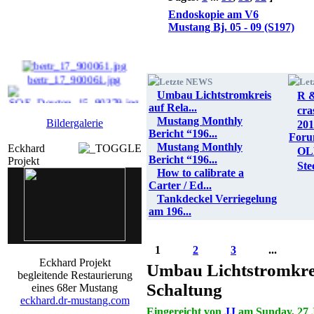
Endoskopie am V6
Mustang Bj. 05 - 09 (S197)
bertr_17_900061.jpg
Letzte NEWS
Let
Umbau Lichtstromkreis
R &
auf Rela...
cra
SOE_Dorsten_15_90379 ...
Mustang Monthly
Bildergalerie
201
Bericht “196...
cars_stars04_071.jpg
For
Mustang Monthly
Eckhard
OL
Bericht “196...
Projekt
Ste
dr_SonntPO16_9_90026 ...
How to calibrate a
Carter / Ed...
Tankdeckel Verriegelung
am 196...
1
2
3
...
Eckhard Projekt
Umbau Lichtstromkrei
begleitende Restaurierung
Schaltung
eines 68er Mustang
eckhard.dr-mustang.com
Eingereicht von
JJ
am Sunday, 27 J