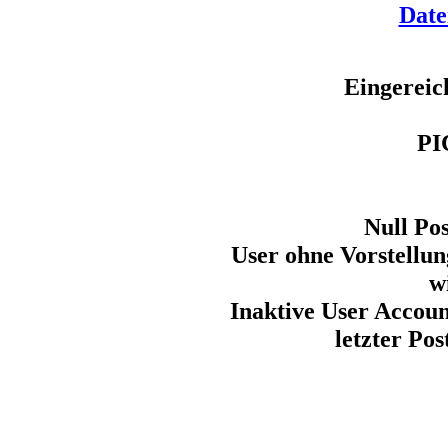
Date
Eingereic
PI
Null Po
User ohne Vorstellun
w
Inaktive User Accoun
letzter Pos