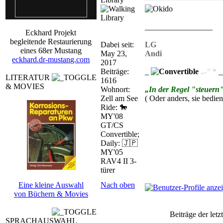
_________________
Eckhard Projekt
begleitende Restaurierung
Dabei seit:
LG
eines 68er Mustang
May 23,
Andi
eckhard.dr-mustang.com
2017
Beiträge:
_
..-°´*
_
LITERATUR
1616
& MOVIES
Wohnort:
„In der Regel "steuern"
Zell am See
( Oder anders, sie bedien
Ride: 🐎
MY'08
GT/CS
Convertible;
Daily: 🇯🇵
MY'05
RAV4 II 3-
türer
Eine kleine Auswahl
Nach oben
von Büchern & Movies
Beiträge der letz
SPRACHAUSWAHL