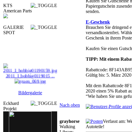
Kaufen Sie Gutscheine 
KTS
Papiergutschein zusende
American Parts
senden.
E-Geschenk
GALERIE
Brauchen Sie dringend e
SPOT
versandkostenfrei. Wähl
Geschenk in ihrem Poste
Kaufen Sie einen Gutsch
TIPP: Mit einem Rabat
Rabattcode: 8F143AB9
2011_I_bobbig0119015 ...
Gültig bis: 5. März 202
gruen_069.jpg
Mit dem Rabattcode 8F
2020 einen 5% Rabatt auf
Bildergalerie
ITA_50_14_90113.jpg
“Wie haben Sie uns gefu
Eckhard
Nach oben
r_orlando_73.jpg
Projekt
grayhorse
Verfasst am: W
Walking
Autoteile!
Library