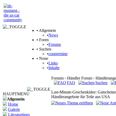
•
Allgemein
•
News
•
Foren
•
Forums
•
Suchen
•
coppermine
•
None
•
Links
•
Inhalte
Forums › Händler Forum › Händlerangeb
FAQ
Suchen
Last-Minute-Geschenkidee: Gutscheine 
HAUPTMENU
Händlerangebote für Teile aus USA
Allgemein
Home
Galerie
Literaturtipps