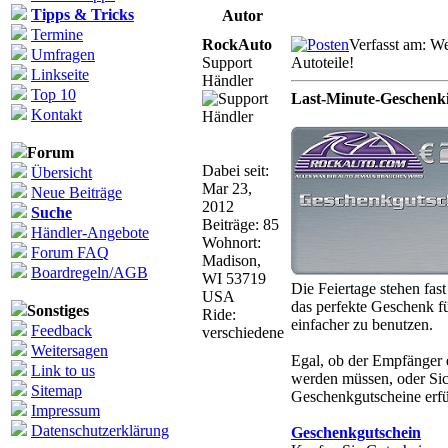
Tipps & Tricks
Autor
Termine
RockAuto
Verfasst am: W
Umfragen
Support
Autoteile!
Linkseite
Händler
Top 10
Last-Minute-Geschenki
Kontakt
Forum
Dabei seit:
Übersicht
Mar 23,
Neue Beiträge
2012
Suche
Beiträge: 85
Händler-Angebote
Wohnort:
Forum FAQ
Madison,
Boardregeln/AGB
WI 53719
Die Feiertage stehen fast
USA
das perfekte Geschenk f
Sonstiges
Ride:
einfacher zu benutzen.
Feedback
verschiedene
Weitersagen
Egal, ob der Empfänger 
Link to us
werden müssen, oder Sic
Sitemap
Geschenkgutscheine erfü
Impressum
Datenschutzerklärung
Geschenkgutschein