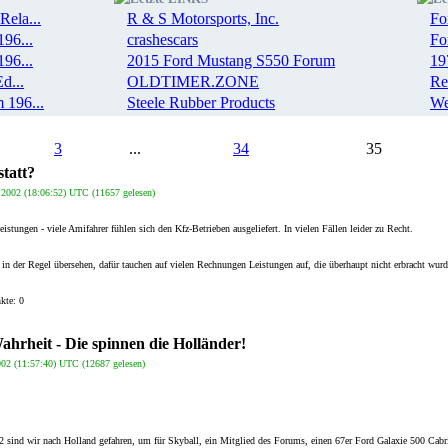
Rela...
R & S Motorsports, Inc.
Fo
96...
crashescars
Fo
96...
2015 Ford Mustang S550 Forum
19
d...
OLDTIMER.ZONE
Re
 196...
Steele Rubber Products
We
3
...
34
35
tatt?
2002 (18:06:52) UTC (11657 gelesen)
istungen - viele Amifahrer fühlen sich den Kfz-Betrieben ausgeliefert. In vielen Fällen leider zu Recht.
d in der Regel übersehen, dafür tauchen auf vielen Rechnungen Leistungen auf, die überhaupt nicht erbracht wurd
kte: 0
hrheit - Die spinnen die Holländer!
02 (11:57:40) UTC (12687 gelesen)
 sind wir nach Holland gefahren, um für Skyball, ein Mitglied des Forums, einen 67er Ford Galaxie 500 Cabr