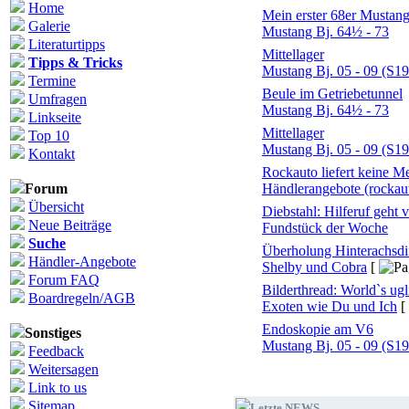
Home
Mein erster 68er Mustang 
Galerie
Mustang Bj. 64½ - 73
Literaturtipps
Mittellager
Tipps & Tricks
Mustang Bj. 05 - 09 (S19
Termine
Beule im Getriebetunnel
Umfragen
Mustang Bj. 64½ - 73
Linkseite
Mittellager
Top 10
Mustang Bj. 05 - 09 (S19
Kontakt
Rockauto liefert keine Me
Forum
Händlerangebote (rockau
Übersicht
Diebstahl: Hilferuf geht 
Neue Beiträge
Fundstück der Woche
Suche
Überholung Hinterachsdif
Händler-Angebote
Shelby und Cobra
[
Forum FAQ
Bilderthread: World`s ug
Boardregeln/AGB
Exoten wie Du und Ich
[
Endoskopie am V6
Sonstiges
Mustang Bj. 05 - 09 (S19
Feedback
Weitersagen
Link to us
Sitemap
Letzte NEWS