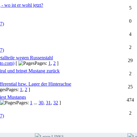
- wo ist er wohl jetzt?
5
0
7)
4
2
7)
tallteile wegen Russenstahl
29
to.com)
[
Pages:
1
,
2
]
viral und bringt Mustang zurück
2
ferential bzw. Lager der Hinterachse
25
Pages:
1
,
2
]
liest Mustangs
474
Pages:
1
...
30
,
31
,
32
]
2
7)
Letzte LINKS
Le