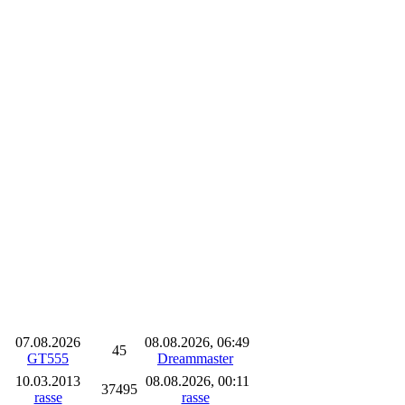
Autor
Views
Letzter Beitrag
07.08.2026
08.08.2026, 06:49
45
GT555
Dreammaster
10.03.2013
08.08.2026, 00:11
37495
rasse
rasse