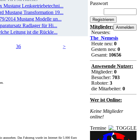
Passwort
x Mustang Lenkgetriebetechni...
rd Mustang Transformation 19...
79/2014 Mustang Modelle un...
paratursatz Radlager für Hi...
Mitglieder:
lche Leitung ist die Rückle...
Neuestes:
The_Nemesis
Heute neu:
0
36
>
Gestern neu:
0
Gesamt:
10656
Anwesende Nutzer:
Mitglieder:
0
Besucher:
703
Roboter:
3
en.
die Mitarbeiter:
0
Wer ist Online:
Keine Mitglieder
online!
Termine
io anzusehen. Das Fahrzeug wurde im Internet für 5.000 Euro