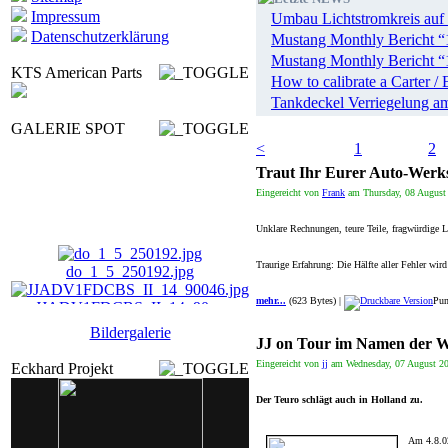
Impressum
Umbau Lichtstromkreis auf 
Datenschutzerklärung
Mustang Monthly Bericht “1
Mustang Monthly Bericht “1
KTS American Parts
How to calibrate a Carter / E
Tankdeckel Verriegelung am
GALERIE SPOT
<
1
2
Traut Ihr Eurer Auto-Werks
Eingereicht von
Frank
am Thursday, 08 August 
Unklare Rechnungen, teure Teile, fragwürdige Le
do_1_5_250192.jpg
Traurige Erfahrung: Die Hälfte aller Fehler wir
JJADV1FDCBS_II_14_90 ...
mehr...
(623 Bytes) |
Pun
Bildergalerie
userdr_SonntPO16_900 ...
JJ on Tour im Namen der Wa
Eingereicht von
jj
am Wednesday, 07 August 20
Eckhard Projekt
nordstern_15_90141.j ...
Der Teuro schlägt auch in Holland zu.
Am 4.8.02