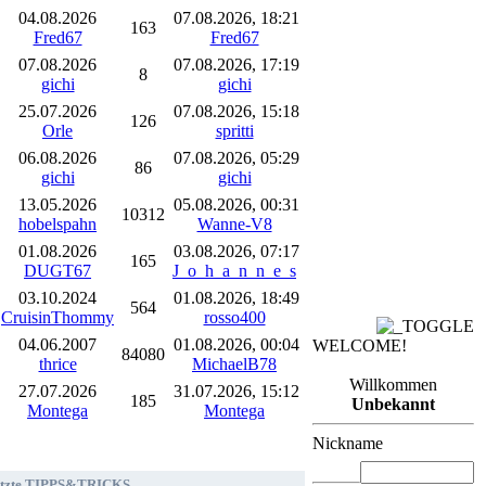
04.08.2026
07.08.2026, 18:21
163
Fred67
Fred67
07.08.2026
07.08.2026, 17:19
8
gichi
gichi
25.07.2026
07.08.2026, 15:18
126
Orle
spritti
06.08.2026
07.08.2026, 05:29
86
gichi
gichi
13.05.2026
05.08.2026, 00:31
10312
hobelspahn
Wanne-V8
01.08.2026
03.08.2026, 07:17
165
DUGT67
J_o_h_a_n_n_e_s
03.10.2024
01.08.2026, 18:49
564
CruisinThommy
rosso400
04.06.2007
01.08.2026, 00:04
WELCOME!
84080
thrice
MichaelB78
Willkommen
27.07.2026
31.07.2026, 15:12
185
Unbekannt
Montega
Montega
Nickname
tzte TIPPS&TRICKS