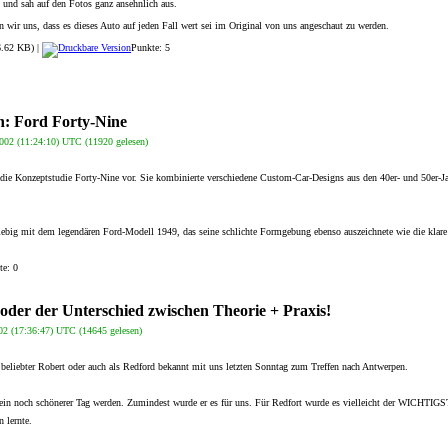
 und sah auf den Fotos ganz ansehnlich aus.
n wir uns, dass es dieses Auto auf jeden Fall wert sei im Original von uns angeschaut zu werden.
.62 KB) |
Punkte: 5
n: Ford Forty-Nine
002 (11:24:10) UTC (11920 gelesen)
 die Konzeptstudie Forty-Nine vor. Sie kombinierte verschiedene Custom-Car-Designs aus den 40er- und 50er-J
giebig mit dem legendären Ford-Modell 1949, das seine schlichte Formgebung ebenso auszeichnete wie die klar
te: 0
oder der Unterschied zwischen Theorie + Praxis!
02 (17:36:47) UTC (14645 gelesen)
s beliebter Robert oder auch als Redford bekannt mit uns letzten Sonntag zum Treffen nach Antwerpen.
 ein noch schönerer Tag werden. Zumindest wurde er es für uns. Für Redfort wurde es vielleicht der WICHTIGS
 lernte.