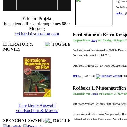
angeboten
Da dachte
mehr...
(6
Eckhard Projekt
begleitende Restaurierung eines 68er
Mustang
eckhard.dr-mustang.com
Ford-Studie im Retro-Desig
Eingereicht von
jessy
am Tuesday, 06 August 2
LITERATUR &
MOVIES
Ford stellte auf dem Autosalon 2001 in Detroit
Designer, wie zum Beispiel Ghia.
Dazu beschäftigten sich die Ford-Designer aus
mehr...
(5.28 KB) |
Punk
Redfords 1. Mustangtreffen 
Eingereicht von
Frank
am Saturday, 27 July 20
Mit Stolz geschwellter Brust fuhr unser allseit
Eine kleine Auswahl
von Büchern & Movies
Es war ein wirklich schöner Morgen und sollte
Unterschied zwischen Theorie und Praxis kennen
SPRACHAUSWAHL