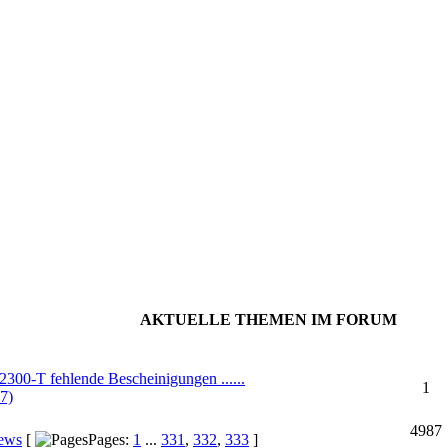
AKTUELLE THEMEN IM FORUM
Re
00-T fehlende Bescheinigungen ......
1
7)
4987
News
[
Pages:
1
...
331
,
332
,
333
]